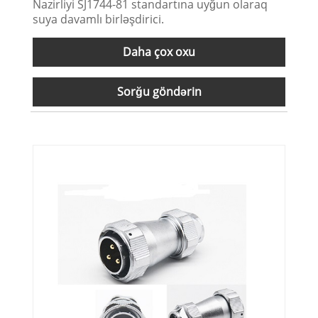
Nazirliyi SJ1744-81 standartına uyğun olaraq
suya davamlı birləşdirici.
Daha çox oxu
Sorğu göndərin