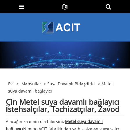
Ev
>
Məhsullar
>
Suya Davamlı Birləşdirici
> Metel
suya davamlı bağlayıcı
Çin Metel suya davamlı bağlayıcı
İstehsalçılar, Təchizatçılar, Zavod
Alacağınıza əmin ola bilərsiniz
Metel suya davamlı
bağlayıcı
Ningbo ACIT fabrikindən və biz sizə ən yaxşı satış