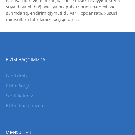
istehsalçıları və təchizatçılarıdır. Yüksək keyfiyyətli Metel
suya davamlı bağlayıcı yalnız pulsuz nümunə deyil və
səhmdarıq, endirim qiyməti də var. Topdansatış xüsusi
məhsullara fabrikimizə xoş gəldiniz.
BIZIM HAQQIMIZDA
Fabrikimiz
Bizim Sərgi
Sertifikatımız
Bizim haqqımızda
MƏHSULLAR