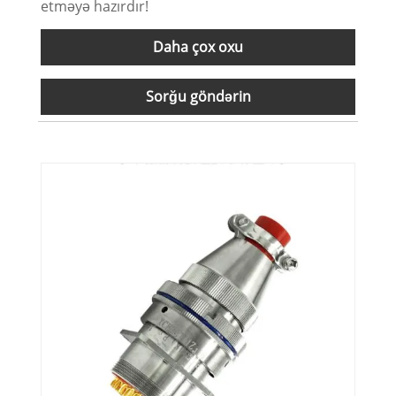
etməyə hazırdır!
Daha çox oxu
Sorğu göndərin