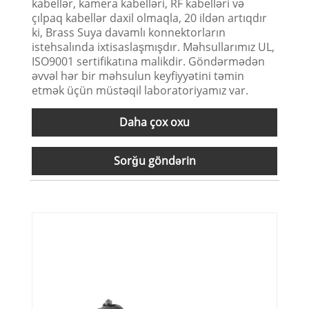
kabellər, kamera kabelləri, RF kabelləri və
çılpaq kabellər daxil olmaqla, 20 ildən artıqdır
ki, Brass Suya davamlı konnektorların
istehsalında ixtisaslaşmışdır. Məhsullarımız UL,
ISO9001 sertifikatına malikdir. Göndərmədən
əvvəl hər bir məhsulun keyfiyyətini təmin
etmək üçün müstəqil laboratoriyamız var.
Daha çox oxu
Sorğu göndərin