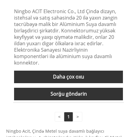
Ningbo ACIT Electronic Co., Ltd Çində dizayn,
istehsal və satış sahəsində 20 ilə yaxın zəngin
təcrübəyə malik bir Alüminium Suya davamlı
birləşdirici şirkətdir. Konnektorumuz yüksək
keyfiyyət və yaxşı qiymətə malikdir, onlar 20
ildən yuxarı digər ölkələrə ixrac edirlər.
Elektronika Sənayesi Nazirliyinin
komponentləri ilə alüminium suya davamlı
konnektor.
Daha çox oxu
Sorğu göndərin
<
1
>
Ningbo Acit, Çində Metel suya davamlı bağlayıcı