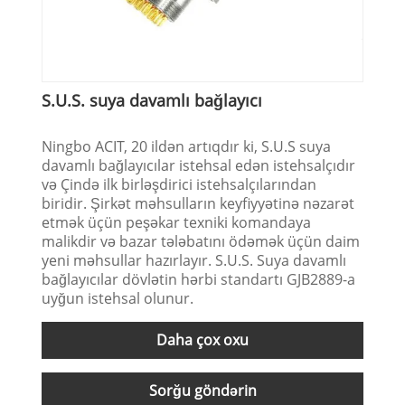
S.U.S. suya davamlı bağlayıcı
Ningbo ACIT, 20 ildən artıqdır ki, S.U.S suya
davamlı bağlayıcılar istehsal edən istehsalçıdır
və Çində ilk birləşdirici istehsalçılarından
biridir. Şirkət məhsulların keyfiyyətinə nəzarət
etmək üçün peşəkar texniki komandaya
malikdir və bazar tələbatını ödəmək üçün daim
yeni məhsullar hazırlayır. S.U.S. Suya davamlı
bağlayıcılar dövlətin hərbi standartı GJB2889-a
uyğun istehsal olunur.
Daha çox oxu
Sorğu göndərin