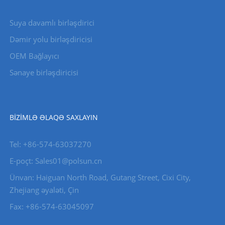
Suya davamlı birləşdirici
Dəmir yolu birləşdiricisi
OEM Bağlayıcı
Sənaye birləşdiricisi
BIZIMLƏ ƏLAQƏ SAXLAYIN
Tel: +86-574-63037270
E-poçt: Sales01@polsun.cn
Ünvan: Haiguan North Road, Gutang Street, Cixi City,
Zhejiang əyaləti, Çin
Fax: +86-574-63045097