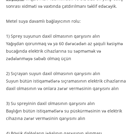
sonrası xidməti və vaxtında çatdırılmanı təklif edəcəyik.
Metel suya davamlı bağlayıcının rolu:
1) Sprey suyunun daxil olmasının qarşısını alın
Yağışdan qorunmaq və ya 60 dərəcədən az şaquli kəsişmə
bucağında elektrik cihazlarına su səpməmək və
zədələnməyə səbəb olmaq üçün
2) Sıçrayan suyun daxil olmasının qarşısını alın
Suyun bütün istiqamətlərə sıçramasının elektrik cihazlarına
daxil olmasının və onlara zərər verməsinin qarşısını alın
3) Su spreyinin daxil olmasının qarşısını alın
Başlığın bütün istiqamətlərə su püskürməsinin və elektrik
cihazına zərər verməsinin qarşısını alın
4) Böyük dalğaların işğalının qarşısının alınması