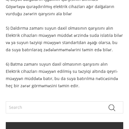
Göyərtəyə quraşdırılmış elektrik cihazları ağır dalğaların
vurduğu zərərin qarşısını ala bilər
5) Daldırma zamanı suyun daxil olmasının qarşısını alın
Elektrik cihazları müəyyən müddət ərzində suda islatıla bilər
və ya suyun təzyiqi müəyyən standartdan aşağı olarsa, bu
da suya batırılaraq zədələnməmələrini təmin edə bilər.
6) Batma zamanı suyun daxil olmasının qarşısını alın
Elektrik cihazları müəyyən edilmiş su təzyiqi altında qeyri-
müəyyən müddətə batır, bu da suya batırılma nəticəsində
heç bir zərər görməməsini təmin edir.