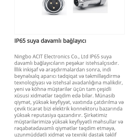
IP65 suya davamlı bağlayıcı
Ningbo ACIT Electronics Co., Ltd IP65 suya
davamlı bağlayıcıların peşəkar istehsalçısıdır.
İllik inkişaf və araşdırmalardan sonra, indi
beynəlxalq aparıcı tədqiqat və təkmilləşdirmə
texnologiyası və istehsal avadanlığına malikdir,
yeni və köhnə müştərilər üçün tam çeşidli
xüsusi xidmətlər təqdim edə bilər. Münasib
qiymət, yüksək keyfiyyət, vaxtında çatdırılma və
çevik ticarət bizi elektrik konnektoru bazarında
yüksək reputasiya qazandırır. Şirkətimiz
müştərilərimizə yüksək keyfiyyətli məhsullar və
rəqabətədavamlı qiymətlər təqdim etməyə,
uzunmüddətli xidmət və texniki dəstək təklif