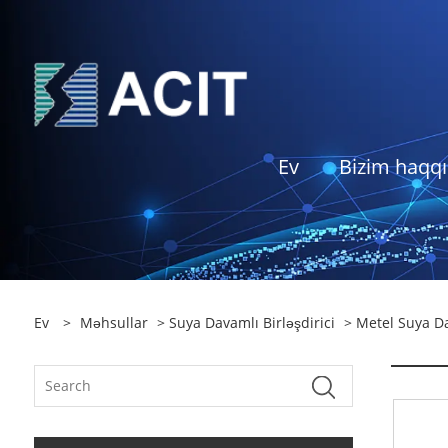
Ev
Bizim haqq
Ev
>
Məhsullar
>
Suya Davamlı Birləşdirici
>
Metel Suya Da