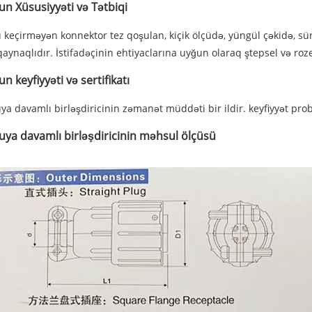
n Xüsusiyyəti və Tətbiqi
 keçirməyən konnektor tez qoşulan, kiçik ölçüdə, yüngül çəkidə, süng
aynaqlıdır. İstifadəçinin ehtiyaclarına uyğun olaraq ştepsel və roze
n keyfiyyəti və sertifikatı
ya davamlı birləşdiricinin zəmanət müddəti bir ildir. keyfiyyət prob
uya davamlı birləşdiricinin məhsul ölçüsü