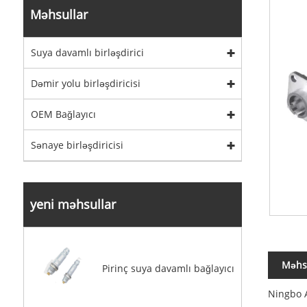
Məhsullar
Suya davamlı birləşdirici
Dəmir yolu birləşdiricisi
OEM Bağlayıcı
Sənaye birləşdiricisi
yeni məhsullar
Məhsu
Pirinç suya davamlı bağlayıcı
Ningbo A