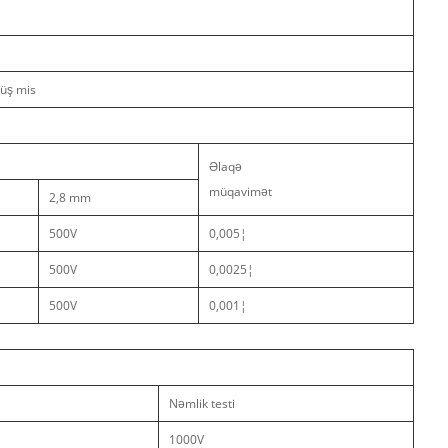
müş mis
Əlaqə
müqavimət
2,8 mm
500V
0,005¦
500V
0,0025¦
500V
0,001¦
Nəmlik testi
1000V