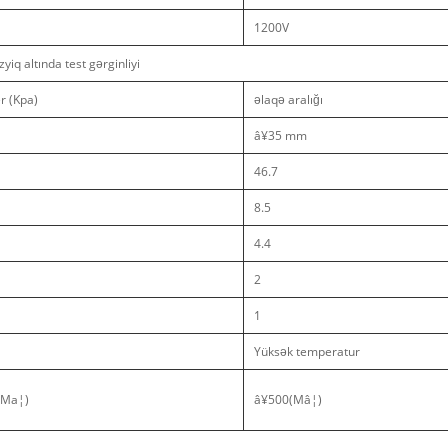
1200V
zyiq altında test gərginliyi
r (Kpa)
əlaqə aralığı
â¥35 mm
46.7
8.5
4.4
2
1
Yüksək temperatur
(Ma¦)
â¥500(Mâ¦)