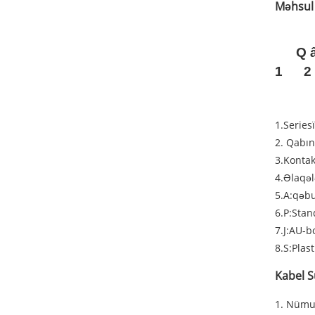
Məhsul s
Q
1
2
1.Serie
2. Qabın
3.Kontak
4.Əlaqəl
5.A:qəbul
6.P:Stan
7.J:AU-b
8.S:Plas
Kabel S
1. Nümun