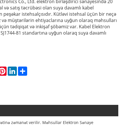
tronics Co., Ltd. elektron birləşdirici sənayesində 20
al və satış təcrübəsi olan suya davamlı kabel
nin peşəkar istehsalçısıdır. Kütləvi istehsal üçün bir neçə
iz və müştərilərin ehtiyaclarına uyğun olaraq məhsulları
üçün tədqiqat və inkişaf şöbəmiz var. Kabel Elektron
i SJ1744-81 standartına uyğun olaraq suya davamlı
hatsApp
Pinterest
LinkedIn
Share
ətinə zəmanət verilir. Məhsullar Elektron Sənaye