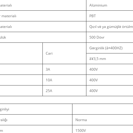
terialı
Alüminium
r materialı
PBT
terialı
Qızıl və ya gümüşlə örtül
ülük
500 Dövr
Gərginlik (â¤400HZ)
Cari
â¥3,5 mm
3A
400V
10A
400V
25A
400V
ginliyi
alığı
Norma
mm
1500V