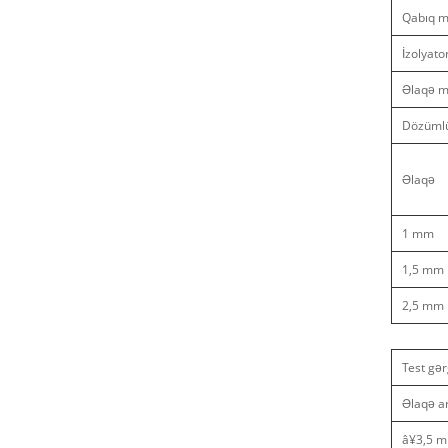
Qabıq ma
İzolyato
Əlaqə ma
Dözüml
Əlaqə
1 mm
1,5 mm
2,5 mm
Test gər
Əlaqə ar
â¥3,5 