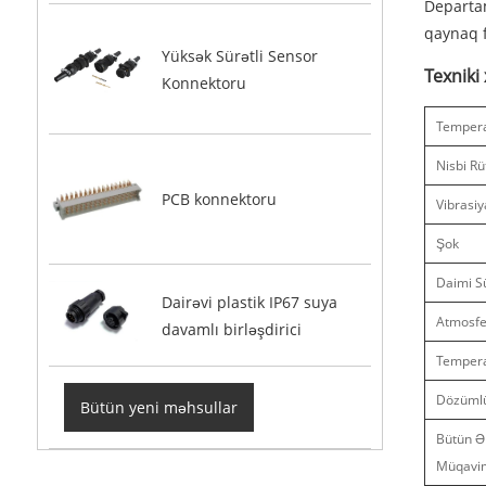
Departam
qaynaq f
Yüksək Sürətli Sensor
Texniki
Konnektoru
Temper
Nisbi Rü
PCB konnektoru
Vibrasiy
Şok
Daimi S
Dairəvi plastik IP67 suya
Atmosfe
davamlı birləşdirici
Tempera
Dözüml
Bütün yeni məhsullar
Bütün Ə
Müqavi