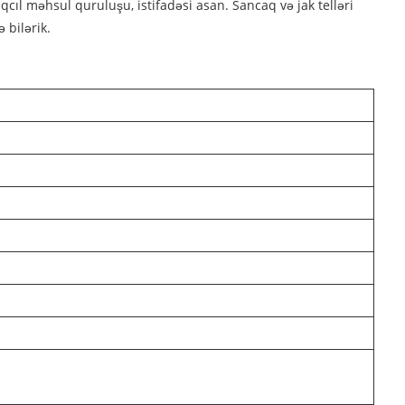
ıl məhsul quruluşu, istifadəsi asan. Sancaq və jak telləri
 bilərik.