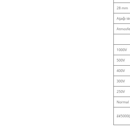
28 mm
Aşağı tə
Atmosfe
1000V
500V
400V
300V
250V
Normal
â¥5000