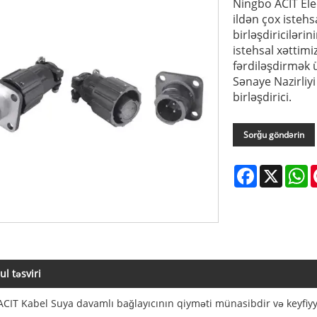
Ningbo ACIT Elec
ildən çox istehs
birləşdiriciləri
istehsal xəttim
fərdiləşdirmək 
Sənaye Nazirliy
birləşdirici.
Sorğu göndərin
Facebook
X
W
l təsviri
CIT Kabel Suya davamlı bağlayıcının qiyməti münasibdir və keyfiyy