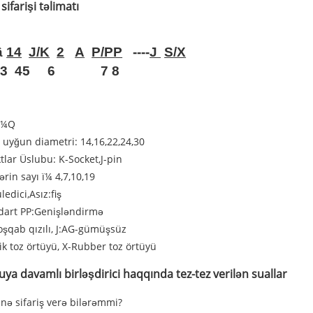
ifarişi təlimatı
â
14
J/K
2
A
P/PP
----
J
S/X
3
4
5
6
7 8
sï¼Q
 uyğun diametri: 14,16,22,24,30
tlar Üslubu: K-Socket,J-pin
ərin sayı ï¼ 4,7,10,19
edici,Asız:fiş
dart PP:Genişləndirmə
oşqab qızılı, J:AG-gümüşsüz
tik toz örtüyü, X-Rubber toz örtüyü
uya davamlı birləşdirici haqqında tez-tez verilən suallar
ə sifariş verə bilərəmmi?