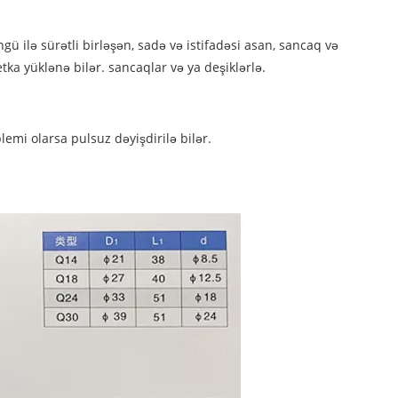
ü ilə sürətli birləşən, sadə və istifadəsi asan, sancaq və
tka yüklənə bilər. sancaqlar və ya deşiklərlə.
lemi olarsa pulsuz dəyişdirilə bilər.