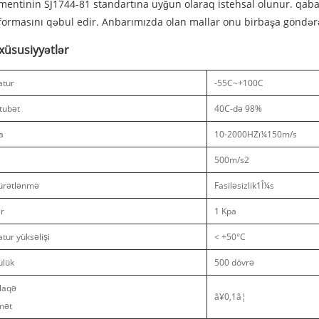
entinin SJ1744-81 standartına uyğun olaraq istehsal olunur. qabaqc
ormasını qəbul edir. Anbarımızda olan mallar onu birbaşa göndərə
 xüsusiyyətlər
atur
-55C~+100C
tubət
40C-də 98%
a
10-2000HZï¼150m/s
500m/s2
ürətlənmə
Fasiləsizlik1Î¼s
r
1 Kpa
tur yüksəlişi
< +50°C
ülük
500 dövrə
laqə
â¥0,1â¦
mət