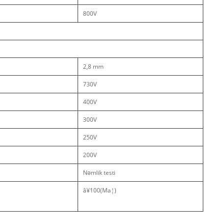
800V
2,8 mm
730V
400V
300V
250V
200V
Nəmlik testi
â¥100(Ma¦)