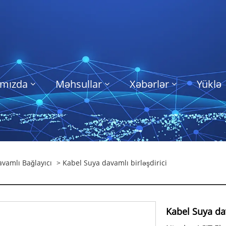
ımızda
Məhsullar
Xəbərlər
Yüklə
vamlı Bağlayıcı
> Kabel Suya davamlı birləşdirici
Kabel Suya dav