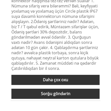
konnektor haqqında tez-tez verilən suallar 1.
Nümunə sifariş verə bilərəmmi? Bəli, keyfiyyəti
yoxlamaq və yoxlamaq üçün Circle plastik IP67
suya davamlı konnektorun nümunə sifarişini
alqışlayın. 2.Ödəniş şərtləriniz nədir? Adətən,
biz T / T qəbul edirik, Müntəzəm sifarişlər üçün,
Ödəniş şərtləri 30% depozitdir, balans
göndərilmədən əvvəl ödənilir. 3. Qurğuşun
vaxtı nədir? Avans ödənişini aldıqdan sonra
adətən 10 gün çəkir. 4. Qablaşdırma şərtləriniz
nədir? əvvəlcə plastik torbaya, sonra kiçik
qutuya, nəhayət neytral karton qutulara böyük
qablaşdırılır. 5. Zəmanət müddəti nə qədərdir
Çatdırıldıqdan bir il sonra.
Daha çox oxu
Sorğu göndərin