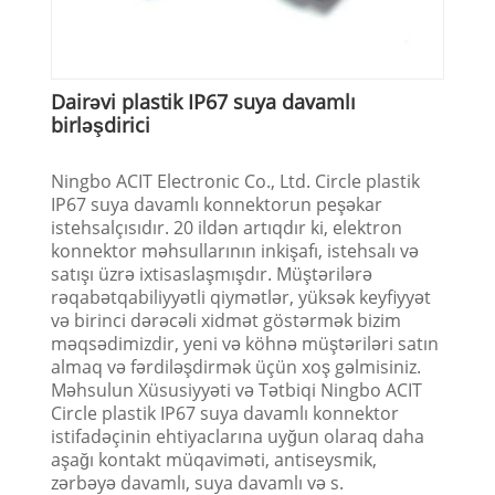
Dairəvi plastik IP67 suya davamlı
birləşdirici
Ningbo ACIT Electronic Co., Ltd. Circle plastik
IP67 suya davamlı konnektorun peşəkar
istehsalçısıdır. 20 ildən artıqdır ki, elektron
konnektor məhsullarının inkişafı, istehsalı və
satışı üzrə ixtisaslaşmışdır. Müştərilərə
rəqabətqabiliyyətli qiymətlər, yüksək keyfiyyət
və birinci dərəcəli xidmət göstərmək bizim
məqsədimizdir, yeni və köhnə müştəriləri satın
almaq və fərdiləşdirmək üçün xoş gəlmisiniz.
Məhsulun Xüsusiyyəti və Tətbiqi Ningbo ACIT
Circle plastik IP67 suya davamlı konnektor
istifadəçinin ehtiyaclarına uyğun olaraq daha
aşağı kontakt müqaviməti, antiseysmik,
zərbəyə davamlı, suya davamlı və s.