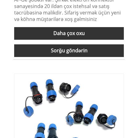
sənayesində 20 ildən çox istehsal və satış
təcrübəsinə malikdir. Sifariş vermək üçün yeni
və köhnə müştərilərə xoş gəlmisiniz
Daha çox oxu
Sorğu göndərin