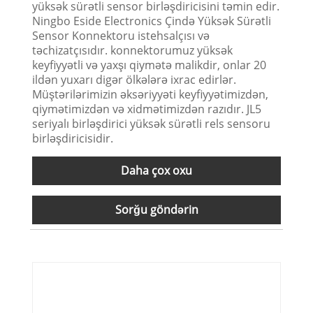
yüksək sürətli sensor birləşdiricisini təmin edir.
Ningbo Eside Electronics Çində Yüksək Sürətli
Sensor Konnektoru istehsalçısı və
təchizatçısıdır. konnektorumuz yüksək
keyfiyyətli və yaxşı qiymətə malikdir, onlar 20
ildən yuxarı digər ölkələrə ixrac edirlər.
Müştərilərimizin əksəriyyəti keyfiyyətimizdən,
qiymətimizdən və xidmətimizdən razıdır. JL5
seriyalı birləşdirici yüksək sürətli rels sensoru
birləşdiricisidir.
Daha çox oxu
Sorğu göndərin