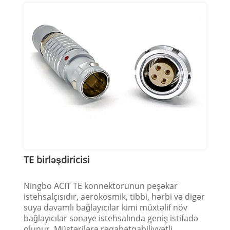
TE birləşdiricisi
Ningbo ACIT TE konnektorunun peşəkar
istehsalçısıdır, aerokosmik, tibbi, hərbi və digər
suya davamlı bağlayıcılar kimi müxtəlif növ
bağlayıcılar sənaye istehsalında geniş istifadə
olunur. Müştərilərə rəqabətqabiliyyətli