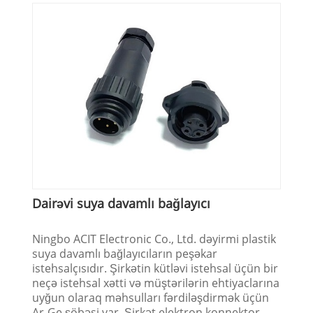
Dairəvi suya davamlı bağlayıcı
Ningbo ACIT Electronic Co., Ltd. dəyirmi plastik
suya davamlı bağlayıcıların peşəkar
istehsalçısıdır. Şirkətin kütləvi istehsal üçün bir
neçə istehsal xətti və müştərilərin ehtiyaclarına
uyğun olaraq məhsulları fərdiləşdirmək üçün
Ar-Ge şöbəsi var. Şirkət elektron konnektor