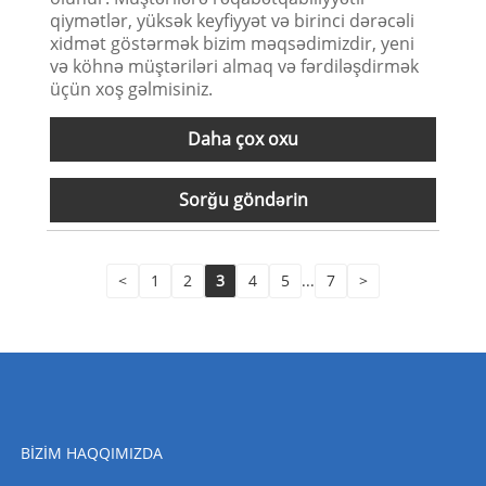
qiymətlər, yüksək keyfiyyət və birinci dərəcəli
xidmət göstərmək bizim məqsədimizdir, yeni
və köhnə müştəriləri almaq və fərdiləşdirmək
üçün xoş gəlmisiniz.
Daha çox oxu
Sorğu göndərin
<
1
2
3
4
5
...
7
>
BIZIM HAQQIMIZDA