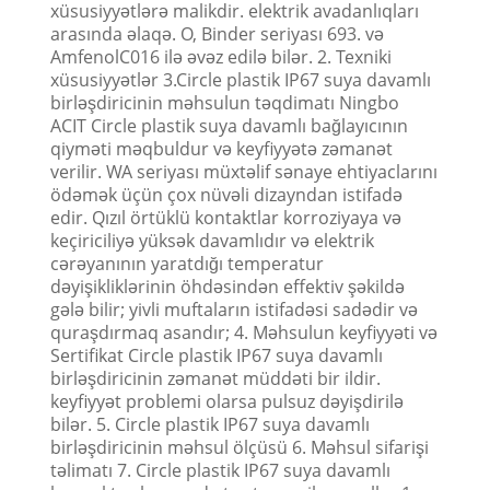
xüsusiyyətlərə malikdir. elektrik avadanlıqları
arasında əlaqə. O, Binder seriyası 693. və
AmfenolC016 ilə əvəz edilə bilər. 2. Texniki
xüsusiyyətlər 3.Circle plastik IP67 suya davamlı
birləşdiricinin məhsulun təqdimatı Ningbo
ACIT Circle plastik suya davamlı bağlayıcının
qiyməti məqbuldur və keyfiyyətə zəmanət
verilir. WA seriyası müxtəlif sənaye ehtiyaclarını
ödəmək üçün çox nüvəli dizayndan istifadə
edir. Qızıl örtüklü kontaktlar korroziyaya və
keçiriciliyə yüksək davamlıdır və elektrik
cərəyanının yaratdığı temperatur
dəyişikliklərinin öhdəsindən effektiv şəkildə
gələ bilir; yivli muftaların istifadəsi sadədir və
quraşdırmaq asandır; 4. Məhsulun keyfiyyəti və
Sertifikat Circle plastik IP67 suya davamlı
birləşdiricinin zəmanət müddəti bir ildir.
keyfiyyət problemi olarsa pulsuz dəyişdirilə
bilər. 5. Circle plastik IP67 suya davamlı
birləşdiricinin məhsul ölçüsü 6. Məhsul sifarişi
təlimatı 7. Circle plastik IP67 suya davamlı