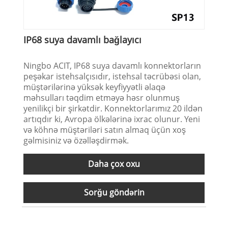
IP68 suya davamlı bağlayıcı
Ningbo ACIT, IP68 suya davamlı konnektorların
peşəkar istehsalçısıdır, istehsal təcrübəsi olan,
müştərilərinə yüksək keyfiyyətli əlaqə
məhsulları təqdim etməyə həsr olunmuş
yenilikçi bir şirkətdir. Konnektorlarımız 20 ildən
artıqdır ki, Avropa ölkələrinə ixrac olunur. Yeni
və köhnə müştəriləri satın almaq üçün xoş
gəlmisiniz və özəlləşdirmək.
Daha çox oxu
Sorğu göndərin