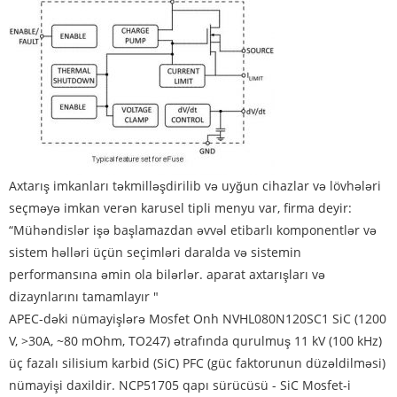
Axtarış imkanları təkmilləşdirilib və uyğun cihazlar və lövhələri
seçməyə imkan verən karusel tipli menyu var, firma deyir:
“Mühəndislər işə başlamazdan əvvəl etibarlı komponentlər və
sistem həlləri üçün seçimləri daralda və sistemin
performansına əmin ola bilərlər. aparat axtarışları və
dizaynlarını tamamlayır "
APEC-dəki nümayişlərə Mosfet Onh ​​NVHL080N120SC1 SiC (1200
V, >30A, ~80 mOhm, TO247) ətrafında qurulmuş 11 kV (100 kHz)
üç fazalı silisium karbid (SiC) PFC (güc faktorunun düzəldilməsi)
nümayişi daxildir. NCP51705 qapı sürücüsü - SiC Mosfet-i