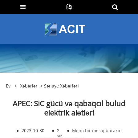
Ev
>
Xəbərlər
>
Sənaye Xəbərləri
APEC: SiC gücü və qabaqcıl bulud
elektrik alətləri
●
2023-10-30
●
2
●
Mənə bir mesaj buraxın