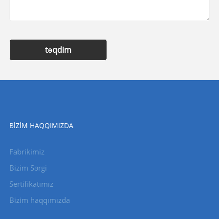
təqdim
BIZIM HAQQIMIZDA
Fabrikimiz
Bizim Sərgi
Sertifikatımız
Bizim haqqımızda