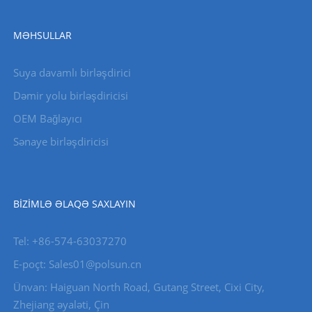
MƏHSULLAR
Suya davamlı birləşdirici
Dəmir yolu birləşdiricisi
OEM Bağlayıcı
Sənaye birləşdiricisi
BIZIMLƏ ƏLAQƏ SAXLAYIN
Tel: +86-574-63037270
E-poçt: Sales01@polsun.cn
Ünvan: Haiguan North Road, Gutang Street, Cixi City,
Zhejiang əyaləti, Çin