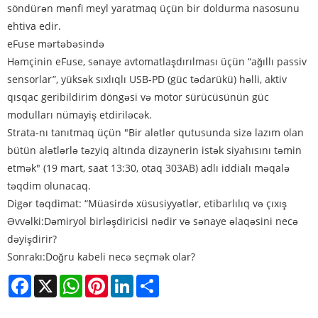
söndürən mənfi meyl yaratmaq üçün bir doldurma nasosunu
ehtiva edir.
eFuse mərtəbəsində
Həmçinin eFuse, sənaye avtomatlaşdırılması üçün “ağıllı passiv
sensorlar”, yüksək sıxlıqlı USB-PD (güc tədarükü) həlli, aktiv
qısqac geribildirim döngəsi və motor sürücüsünün güc
modulları nümayiş etdiriləcək.
Strata-nı tanıtmaq üçün "Bir alətlər qutusunda sizə lazım olan
bütün alətlərlə təzyiq altında dizaynerin istək siyahısını təmin
etmək" (19 mart, saat 13:30, otaq 303AB) adlı iddialı məqalə
təqdim olunacaq.
Digər təqdimat: “Müasirdə xüsusiyyətlər, etibarlılıq və çıxış
Əvvəlki:
Dəmiryol birləşdiricisi nədir və sənaye əlaqəsini necə
dəyişdirir?
Sonrakı:
Doğru kabeli necə seçmək olar?
Facebook
X
WhatsApp
Pinterest
LinkedIn
Share